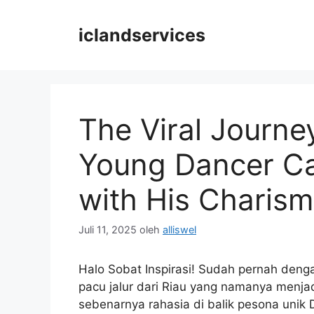
Langsung
ke
iclandservices
isi
The Viral Journe
Young Dancer Ca
with His Charism
Juli 11, 2025
oleh
alliswel
Halo Sobat Inspirasi! Sudah pernah deng
pacu jalur dari Riau yang namanya menjad
sebenarnya rahasia di balik pesona unik D